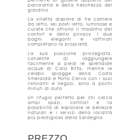
permette di godere appieno del
panorama e della freschezza del
giardino.
La villetta dispone di tre camere
da letto, sei posti letto, luminose e
curate che offrono il massimo del
confort e della privacy. I due
bagni eleganti e raffinati
completano la proprietà.
La sua posizione privilegiata,
consente di raggiungere
facilmente a piedi le splendide
acque di Cala Bitta, mentre le
celebri spiagge della Costa
Smeralda e Porto Cervo con i suoi
ristoranti e negozi, sono a pochi
minuti di auto.
Un rifugio perfetto per chi cerca
ampi spazi, comfort e la
possibilità di esplorare le bellezze
naturali e i servizi della località
più prestigiosa della Sardegna.
PREZZO