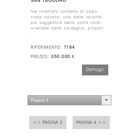
SAN TEODORO
Nel rinomato contesto di capo
coda cavallo, una delle località
più suggestive della costa nord-
orientale della sardegna, propon. .
.
RIFERIMENTO:
T184
PREZZO:
350.000 €
Dettagli
Pagina 3
<< PAGINA 2
PAGINA 4 >>